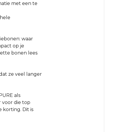
natie met een te
 hele
fiebonen: waar
mpact op je
vette bonen lees
at ze veel langer
 PURE als
r voor die top
e korting.
Dit is