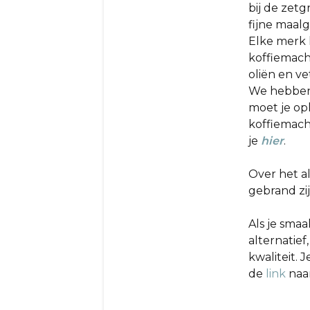
bij de zet
fijne maal
Elke merk 
koffiemach
oliën
en ve
We hebben 
moet je opl
koffiemachi
je
hier
.
Over het a
gebrand zij
Als je sma
alternatief
kwaliteit. 
de
link
naa