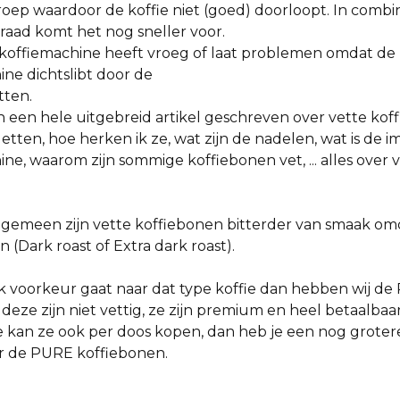
groep waardoor de koffie niet (goed) doorloopt. In combi
graad komt het nog sneller voor.
koffiemachine heeft vroeg of laat problemen omdat de
ine dichtslibt door de
tten.
een hele uitgebreid artikel geschreven over vette kof
etten, hoe herken ik ze, wat zijn de nadelen, wat is de i
ne, waarom zijn sommige koffiebonen vet, ... alles over 
lgemeen zijn vette koffiebonen bitterder van smaak omd
n (Dark roast of Extra dark roast).
ak voorkeur gaat naar dat type koffie dan hebben wij de
, deze zijn niet vettig, ze zijn premium en heel betaalbaa
Je kan ze ook per doos kopen, dan heb je een nog groter
r de PURE koffiebonen.